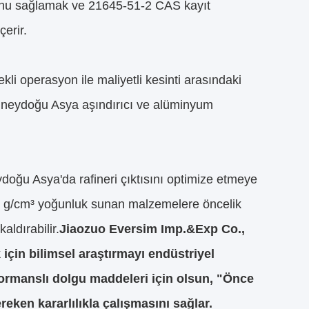
kluğunu sağlamak ve 21645-51-2 CAS kayıt
erir.
rekli operasyon ile maliyetli kesinti arasındaki
Güneydoğu Asya aşındırıcı ve alüminyum
ydoğu Asya'da rafineri çıktısını optimize etmeye
42 g/cm³ yoğunluk sunan malzemelere öncelik
aldırabilir.
Jiaozuo Eversim Imp.&Exp Co.,
k için bilimsel araştırmayı endüstriyel
formanslı dolgu maddeleri için olsun, "Önce
eken kararlılıkla çalışmasını sağlar.