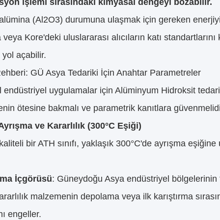
syon işlemi sırasındaki kimyasal dengeyi bozabilir.
alümina (Al2O3) durumuna ulaşmak için gereken enerjiyi a
veya Kore'deki uluslararası alıcıların katı standartlarını
yol açabilir.
ehberi: GÜ Asya Tedariki İçin Anahtar Parametreler
 endüstriyel uygulamalar için Alüminyum Hidroksit tedarik
nin ötesine bakmalı ve parametrik kanıtlara güvenmelidi
Ayrışma ve Kararlılık (300°C Eşiği)
aliteli bir ATH sınıfı, yaklaşık 300°C'de ayrışma eşiğine u
ma İçgörüsü
: Güneydoğu Asya endüstriyel bölgelerinin t
ararlılık malzemenin depolama veya ilk karıştırma sıras
ı engeller.