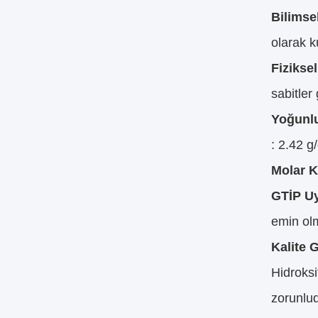
Bilimsel
olarak k
Fizikse
sabitler 
Yoğunl
: 2.42 g
Molar K
GTİP U
emin olm
Kalite 
Hidroksi
zorunlud