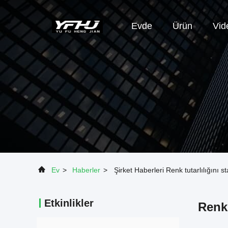
Evde
Ürün
Vid
Ev
>
Haberler
>
Şirket Haberleri Renk tutarlılığını 
Etkinlikler
Renk 