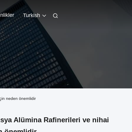
nlikler
Turkish
için neden önemlidir
sya Alümina Rafinerileri ve nihai
n önemlidir