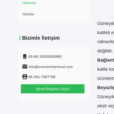
Haberler
Vakalar
Güneydo
kaliteli
Bizimle İletişim
rafineri
değildir.
00-86-18300605868
Bağlant
info@eversimchemical.com
kalite k
86-391-7687788
ürünleri
Beyazlı
Şimdi İletişime Geçin
Güneydoğ
oksit vey