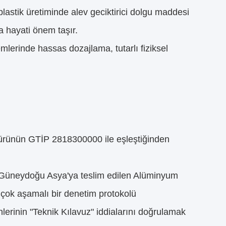
astik üretiminde alev geciktirici dolgu maddesi
a hayati önem taşır.
emlerinde hassas dozajlama, tutarlı fiziksel
, ürünün GTİP 2818300000 ile eşleştiğinden
Güneydoğu Asya'ya teslim edilen Alüminyum
n çok aşamalı bir denetim protokolü
ünlerinin "Teknik Kılavuz" iddialarını doğrulamak