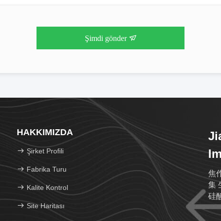
Şimdi gönder
HAKKIMIZDA
Ji
Şirket Profili
Im
Fabrika Turu
焦作
集 
Kalite Kontrol
硅酸
Site Haritası