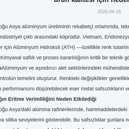
2026-04-16
ğu Asya alüminyum üretiminin rekabetçi ortamında, tekn
 endüstriyel çıktı arasındaki köprüdür. Vietnam, Endonezy
ler için Alüminyum Hidroksit (ATH) —özellikle renk tutarlıl
 Kimyasal saflık ve proses kararlılığının kritik bir teknik g
ı
Alüminyum ve aşındırıcı alet sektörlerindeki mühendisle
ontrolün temelini oluşturur. Renkteki değişiklikler genelli
n performansını düşürebilecek eser metal safsızlıkların veya
ğın Eritme Verimliliğini Neden Etkilediği
u Asya'daki alümina rafinerilerinde, hammaddelerdeki h
a silika seviyelerini gösterebilir. Bu safsızlıklar şunlara n