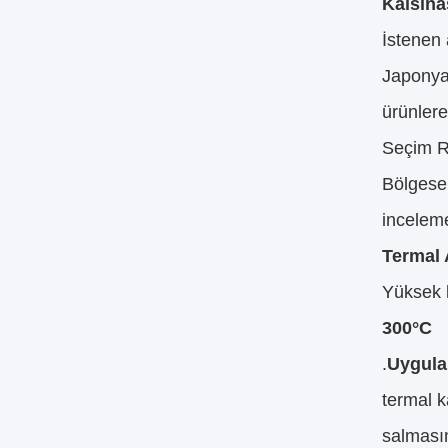
Kalsina
İstenen 
Japonya 
ürünlere 
Seçim R
Bölgesel
inceleme
Termal 
Yüksek k
300°C
.
Uygula
termal k
salmasın