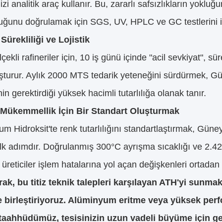
 dizi analitik araç kullanır. Bu, zararlı safsızlıkların yo
uğunu doğrulamak için SGS, UV, HPLC ve GC testlerini iç
Sürekliliği ve Lojistik
çekli rafineriler için, 10 iş günü içinde "acil sevkiyat", sü
uşturur. Aylık 2000 MTS tedarik yeteneğini sürdürmek, 
nin gerektirdiği yüksek hacimli tutarlılığa olanak tanır.
Mükemmellik İçin Bir Standart Oluşturmak
m Hidroksit'te renk tutarlılığını standartlaştırmak, Güne
ilk adımdır. Doğrulanmış 300°C ayrışma sıcaklığı ve 2.
 üreticiler işlem hatalarına yol açan değişkenleri ortadan k
rak, bu titiz teknik talepleri karşılayan ATH'yi sunma
e birleştiriyoruz. Alüminyum eritme veya yüksek per
 taahhüdümüz, tesisinizin uzun vadeli büyüme için ger