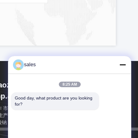
sales
aozuo Eversim
8:25 AM
p.&Exp.Co.,Ltd
Good day, what product are you looking 
for?
 市 金 晟 巍 氟 化工 有限公司 成立 于 2015 年 ， 是
生产 销售 为 一体 的 科技型 采用 国际 上 先进 的 氟
钠 法制 取 冰晶石 ， 严格 执行 GB4291-