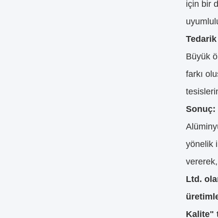
için bir
uyumlul
Tedarik 
Büyük öl
farkı ol
tesisleri
Sonuç: 
Alüminyu
yönelik 
vererek,
Ltd. ola
üretiml
Kalite"