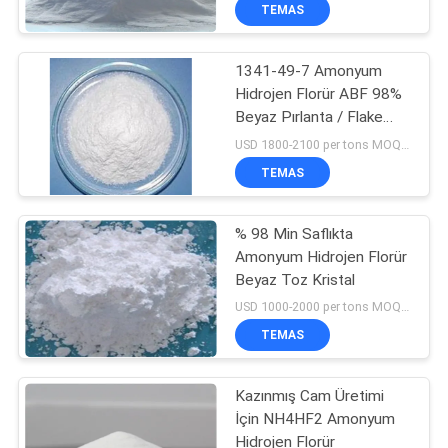
TEMAS
KALITE
1341-49-7 Amonyum
KONTROLÜ
Hidrojen Florür ABF 98%
Beyaz Pırlanta / Flake
BIZIMLE
Kristal
USD 1800-2100 per tons MOQ:1 ton/ton
İLETIŞIM
TEMAS
HABERLER
% 98 Min Saflıkta
Amonyum Hidrojen Florür
Beyaz Toz Kristal
DAVALAR
USD 1000-2000 per tons MOQ:1 ton/ton
TEMAS
BIR
İNDIRIM
Kazınmış Cam Üretimi
İçin NH4HF2 Amonyum
İSTE
Hidrojen Florür