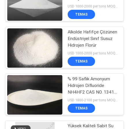
USD 1000-2000 per tons MOQ:1 ton/ton
SITE
TEMAS
HARITASI
Alkolde Hafifçe Çözünen
Endüstriyel Sınıf Susuz
GIZLILIK
Hidrojen Florür
POLITIKASI
USD 1000-2000 per tons MOQ:1 ton/ton
TEMAS
% 99 Saflık Amonyum
Hidrojen Difluoride
NH4HF2 CAS NO. 1341-
49-7
USD 1800-2100 per tons MOQ:1 ton/ton
TEMAS
Yüksek Kaliteli Sabit Su