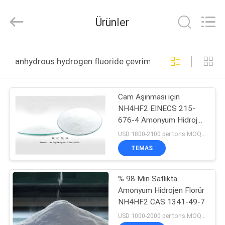
Jiaozuo
Eversim
Imp.&Exp.Co.,Ltd.
Ürünler
All
Rights
Reserved.
EVDE
anhydrous hydrogen fluoride çevrimiçi üretim
ÜRÜN
Cam Aşınması için
NH4HF2 EINECS 215-
VIDEOLAR
676-4 Amonyum Hidrojen
Florür
USD 1800-2100 per tons MOQ:1 ton/ton
BIZIM
TEMAS
HAKKIMIZDA
% 98 Min Saflıkta
Amonyum Hidrojen Florür
FABRIKA
NH4HF2 CAS 1341-49-7
TURU
USD 1000-2000 per tons MOQ:1 ton/ton