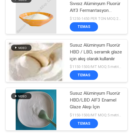
Sıvısız Alüminyum Fluorür
Alf3 Fermantasyon
Engelleyici
$1250-1450 PER TON MOQ:20 Ton
TEMAS
Susuz Alüminyum Fluorür
HBD / LBD, seramik glaze
için akış olarak kullanılır
$1150-1500/MT MOQ:5 metrik ton
TEMAS
Susuz Alüminyum Fluorür
HBD/LBD AlF3 Enamel
Glaze Akışı İçin
$1150-1500/MT MOQ:5 metrik ton
TEMAS