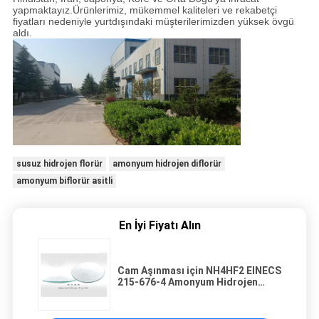
yapmaktayız.Ürünlerimiz, mükemmel kaliteleri ve rekabetçi
fiyatları nedeniyle yurtdışındaki müşterilerimizden yüksek övgü
aldı.
susuz hidrojen florür
amonyum hidrojen diflorür
amonyum biflorür asitli
En İyi Fiyatı Alın
Cam Aşınması için NH4HF2 EINECS
215-676-4 Amonyum Hidrojen
Florür