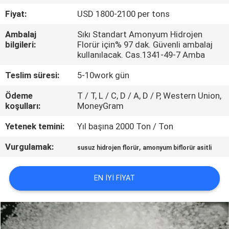
Fiyat:
USD 1800-2100 per tons
KALITE
Ambalaj
Sıkı Standart Amonyum Hidrojen
KONTROLÜ
bilgileri:
Florür için% 97 dak. Güvenli ambalaj
kullanılacak. Cas.1341-49-7 Amba
BIZIMLE
Teslim süresi:
5-10work gün
İLETIŞIM
Ödeme
T / T, L / C, D / A, D / P, Western Union,
koşulları:
MoneyGram
HABERLER
Yetenek temini:
Yıl başına 2000 Ton / Ton
Vurgulamak:
,
susuz hidrojen florür
amonyum biflorür asitli
DAVALAR
EN IYI FIYAT
BIR
İNDIRIM
İSTE