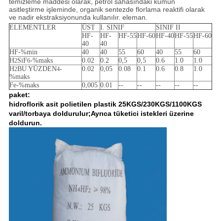
temizleme maddesi olarak, petrol sahasındaki kumun
asitleştirme işleminde, organik sentezde florlama reaktifi olarak
ve nadir ekstraksiyonunda kullanılır. eleman.
ELEMENTLER
ÜST
I. SINIF
SINIF II
HF-
HF-
HF-55
HF-60
HF-40
HF-55
HF-60
40
40
HF-%min
40
40
55
60
40
55
60
H
SiF
-%maks
0.02
0.2
0,5
0,5
0.6
1.0
1.0
2
6
H
BU YÜZDEN
-
0.02
0,05
0.08
0.1
0.6
0.8
1.0
2
4
%maks
Fe-%maks
0,005
0.01
--
--
--
--
--
paket
:
hidroflorik asit polietilen plastik 25KGS/230KGS/1100KGS
varil/torbaya doldurulur;Ayrıca tüketici istekleri üzerine
doldurun.