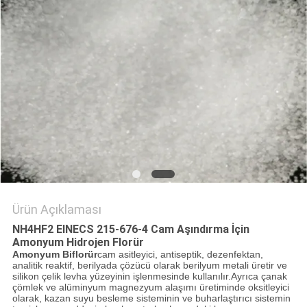
SITE
HARITASI
GIZLILIK
POLITIKASI
Ürün Açıklaması
NH4HF2 EINECS 215-676-4 Cam Aşındırma İçin
Amonyum Hidrojen Florür
Amonyum Biflorür
cam asitleyici, antiseptik, dezenfektan,
analitik reaktif, berilyada çözücü olarak berilyum metali üretir ve
silikon çelik levha yüzeyinin işlenmesinde kullanılır.Ayrıca çanak
çömlek ve alüminyum magnezyum alaşımı üretiminde oksitleyici
olarak, kazan suyu besleme sisteminin ve buharlaştırıcı sistemin