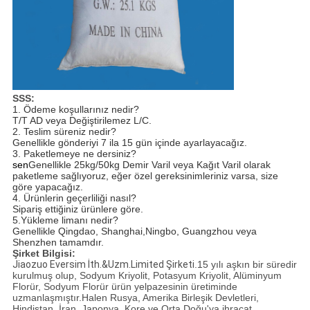
SSS:
1. Ödeme koşullarınız nedir?
T/T AD veya Değiştirilemez L/C.
2. Teslim süreniz nedir?
Genellikle gönderiyi 7 ila 15 gün içinde ayarlayacağız.
3. Paketlemeye ne dersiniz?
sen
Genellikle 25kg/50kg Demir Varil veya Kağıt Varil olarak
paketleme sağlıyoruz, eğer özel gereksinimleriniz varsa, size
göre yapacağız.
4. Ürünlerin geçerliliği nasıl?
Sipariş ettiğiniz ürünlere göre.
5.
Yükleme limanı nedir?
Genellikle Qingdao, Shanghai,Ningbo, Guangzhou veya
Shenzhen tamamdır.
Şirket Bilgisi:
Jiaozuo Eversim İth.&Uzm.Limited Şirketi
.15 yılı aşkın bir süredir
kurulmuş olup, Sodyum Kriyolit, Potasyum Kriyolit, Alüminyum
Florür, Sodyum Florür ürün yelpazesinin üretiminde
uzmanlaşmıştır.Halen Rusya, Amerika Birleşik Devletleri,
Hindistan, İran, Japonya, Kore ve Orta Doğu'ya ihracat