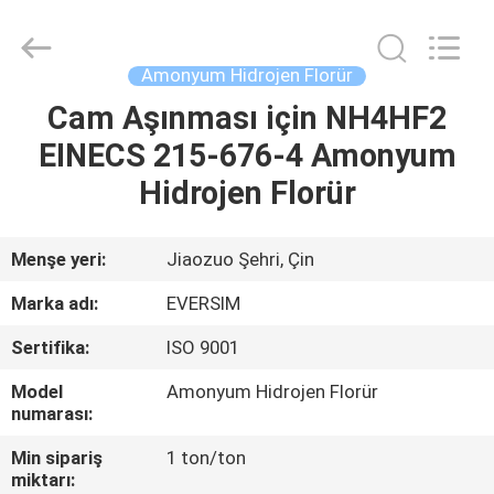
Jiaozuo
Eversim
Imp.&Exp.Co.,Ltd.
All
Rights
Amonyum Hidrojen Florür
Reserved.
Cam Aşınması için NH4HF2
EVDE
EINECS 215-676-4 Amonyum
ÜRÜN
Hidrojen Florür
VIDEOLAR
Menşe yeri:
Jiaozuo Şehri, Çin
Marka adı:
EVERSIM
BIZIM
Sertifika:
ISO 9001
HAKKIMIZDA
Model
Amonyum Hidrojen Florür
numarası:
FABRIKA
Min sipariş
1 ton/ton
TURU
miktarı: