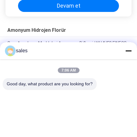
Devam et
Amonyum Hidrojen Florür
Cam Aşındırma Maddeleri Amonyum Biflourid NH4HF2 EINECS
215-676-4
sales
% 98 Min Saflıkta Amonyum Hidrojen Florür NH4HF2 CAS 1341-
49-7
7:06 AM
Analitik Reaktif Amonyum Bifluoride Etch Asidik Sulu Çözelti
Good day, what product are you looking for?
Popüler Kategoriler
Tüm
Sodyum Kriyolit
Potasyum Cryolite
Alüminyum Florür
Fluorür Tuzları