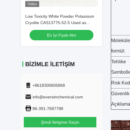
Video
Low Toxicity White Powder Potassium
Cryolite CAS13775-52-5 Used as
Brazing Fluxes for Copper
En İyi Fiyatı Alın
Moleküle
formül:
Tehlike
BIZIMLE İLETIŞIM
Sembolle
Risk Kodl
+8618300605868
Güvenlik
info@eversimchemical.com
Açıklama
86-391-7687788
Şimdi İletişime Geçin