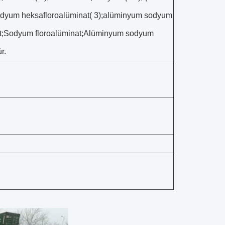
risodyum heksafloroalüminat( 3);alüminyum sodyum
olit;Sodyum floroalüminat;Alüminyum sodyum
r.