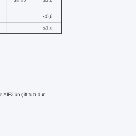
≤0,6
≤1.o
e AIF3'ün çift tuzudur.