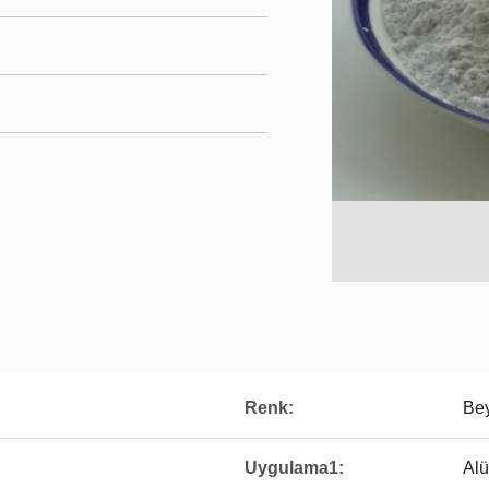
Renk:
Bey
Uygulama1:
Al