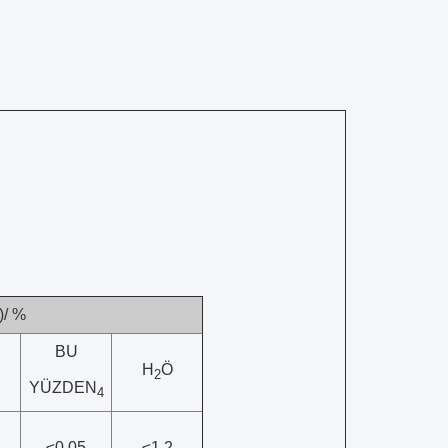
)/ %
BU
H
Ö
2
YÜZDEN
4
≤0,05
≤1.2