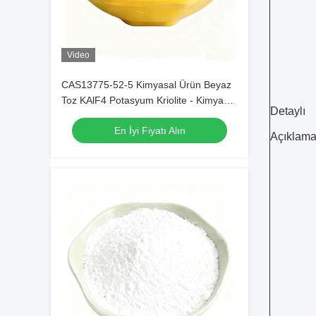
Video
CAS13775-52-5 Kimyasal Ürün Beyaz
Toz KAlF4 Potasyum Kriolite - Kimyasal
Detaylı
Sanayi'de Potansiyel Serbest Tutma
En İyi Fiyatı Alın
Açıklama