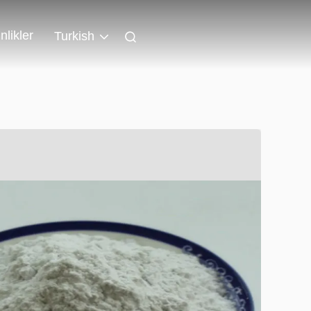
nlikler
Turkish