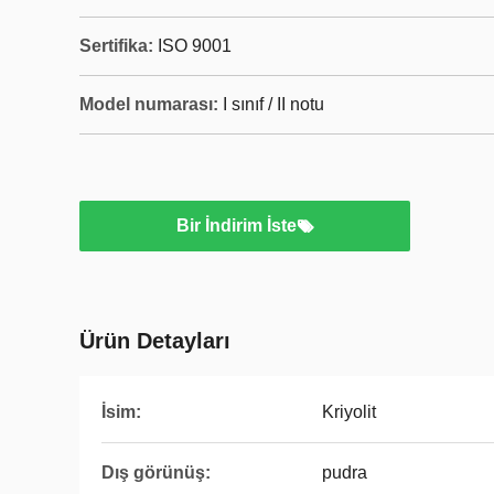
Sertifika:
ISO 9001
Model numarası:
I sınıf / II notu
Bir İndirim İste
Ürün Detayları
İsim:
Kriyolit
Dış görünüş:
pudra