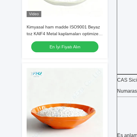
Video
Kimyasal ham madde ISO9001 Beyaz
toz KAlF4 Metal kaplamaları optimize
etmek için potasyum kriolite
En İyi Fiyatı Alın
CAS Sici
Numarası
Eş anlaml