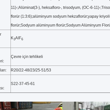
11)-;Alüminat(3-), heksafloro-, trisodyum, (OC-6-11)-;T
florür (1:3:6);alüminyum sodyum hekzaflorür;yapay kriy
florür;Sodyum alüminyum florür;Sodyum Alüminyum Florü
r
K
AlF
3
6
Çevre için tehlikeli
ri:
arı:
R20/22-48/23/25-51/53
S22-37-45-61
sı: