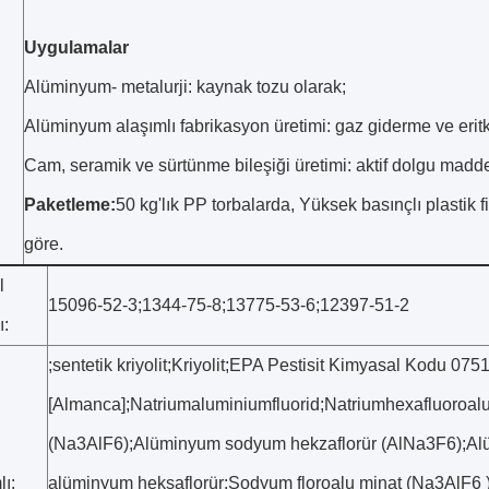
Uygulamalar
Alüminyum- metalurji: kaynak tozu olarak;
Alüminyum alaşımlı fabrikasyon üretimi: gaz giderme ve erit
Cam, seramik ve sürtünme bileşiği üretimi: aktif dolgu madd
Paketleme:
50 kg'lık PP torbalarda, Yüksek basınçlı plastik
göre.
l
15096-52-3;1344-75-8;13775-53-6;12397-51-2
:
;sentetik kriyolit;Kriyolit;EPA Pestisit Kimyasal Kodu 075
[Almanca];Natriumaluminiumfluorid;Natriumhexafluoroal
(Na3AlF6);Alüminyum sodyum hekzaflorür (AlNa3F6);Alü
ı:
alüminyum heksaflorür;Sodyum floroalu minat (Na3AlF6 );