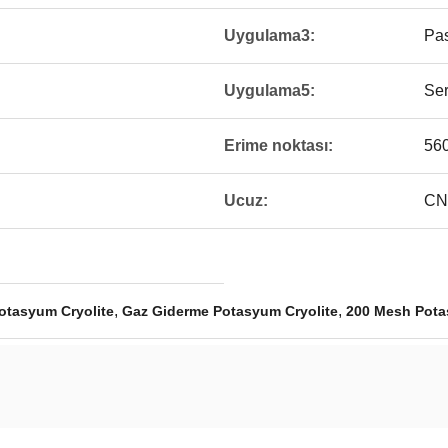
Uygulama3:
Pas
Uygulama5:
Se
Erime noktası:
56
Ucuz:
CN
,
,
otasyum Cryolite
Gaz Giderme Potasyum Cryolite
200 Mesh Pota