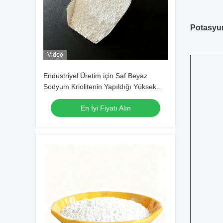
Potasyum
Video
Endüstriyel Üretim için Saf Beyaz
Sodyum Kriolitenin Yapıldığı Yüksek
Performanslı Sıvıların Fabrika Fiyatı
En İyi Fiyatı Alın