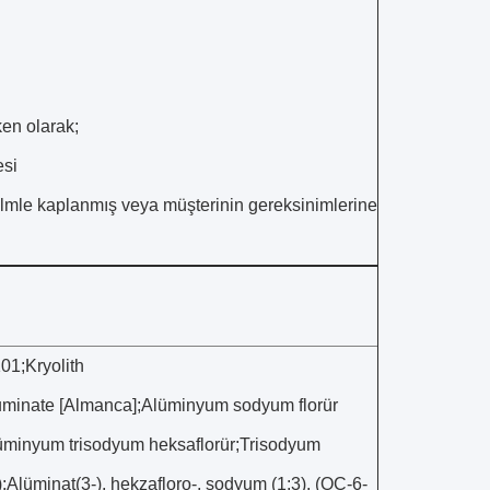
ken olarak;
esi
 filmle kaplanmış veya müşterinin gereksinimlerine
101;Kryolith
uminate [Almanca];Alüminyum sodyum florür
minyum trisodyum heksaflorür;Trisodyum
Alüminat(3-), hekzafloro-, sodyum (1:3), (OC-6-