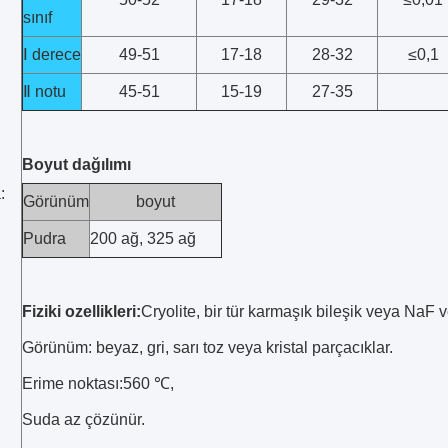
sınıf
Ⅰ derece
49-51
17-18
28-32
≤0,1
Ⅱ notu
45-51
15-19
27-35
Boyut dağılımı
:
Görünüm
boyut
Pudra
200 ağ, 325 ağ
Fiziki ozellikleri:
Cryolite, bir tür karmaşık bileşik veya NaF v
Görünüm: beyaz, gri, sarı toz veya kristal parçacıklar.
Erime noktası:560 ℃,
Suda az çözünür.