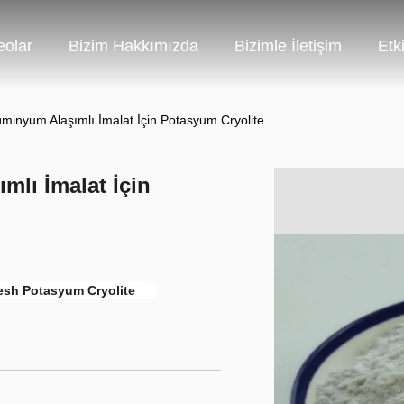
eolar
Bizim Hakkımızda
Bizimle İletişim
Etki
üminyum Alaşımlı İmalat İçin Potasyum Cryolite
mlı İmalat İçin
esh Potasyum Cryolite