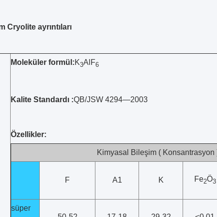
 Cryolite ayrıntıları
Moleküler formül:
K
AlF
3
6
Kalite Standardı :
QB/JSW 4294—2003
Özellikler:
Kimyasal Bileşim ( Konsantrasyon 
Fe
Ö
F
A1
K
2
3
süper
50-52
17-18
29-32
≤0,01