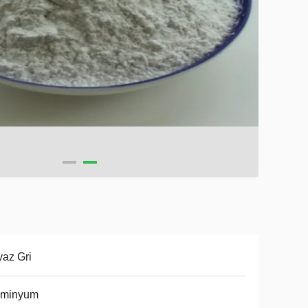
az Gri
üminyum