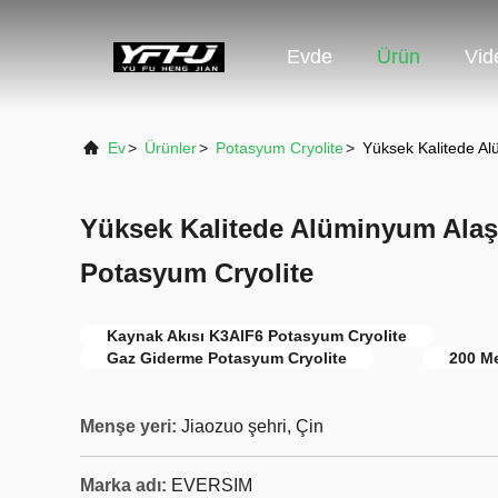
Evde
Ürün
Vid
Ev
>
Ürünler
>
Potasyum Cryolite
>
Yüksek Kalitede Al
Yüksek Kalitede Alüminyum Alaşı
Potasyum Cryolite
Kaynak Akısı K3AlF6 Potasyum Cryolite
Gaz Giderme Potasyum Cryolite
200 M
Menşe yeri:
Jiaozuo şehri, Çin
Marka adı:
EVERSIM